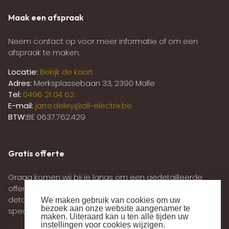
Maak een afspraak
Neem contact op voor meer informatie of om een
afspraak te maken.
Locatie:
Bekijk de kaart
Adres:
Merksplassebaan 33, 2390 Malle
Tel:
0496 21 04 62
E-mail:
jarre.deley@all-electrix.be
BTW:
BE 0637.762.429
Gratis offerte
Graag komen wij bij je langs om een gedetailleerde
offerte op te stellen. Tijdens deze afspraak zullen alle
details zorgvuldig worden doorgenomen en jouw
We maken gebruik van cookies om uw
bezoek aan onze website aangenamer te
specifieke wensen worden besproken.
maken. Uiteraard kan u ten alle tijden uw
instellingen voor cookies wijzigen.